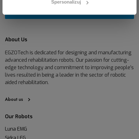
Spersonalizuj
About Us
EGZOTech is dedicated for designing and manufacturing
advanced rehabilitation robots. Our passion for cutting-
edge technology and commitment to improving people’s
lives resulted in being a leader in the sector of robotic
aided rehabilitation.
About us
Our Robots
Luna EMG
Sidra LEG