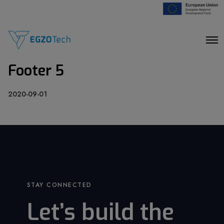
O
p
e
Footer 5
n
M
e
n
2020-09-01
u
STAY CONNECTED
Let’s build the