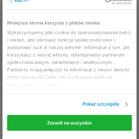
Discover the secrets of
This website is intended for
modern rehabilitation!
Niniejsza strona korzysta z plików cookie
professionals only.
Wykorzystujemy pliki cookie do spersonalizowania treści
i reklam, aby oferować funkcje społecznościowe i
analizować ruch w naszej witrynie. Informacje o tym, jak
Access to the page is available solely for clinicians
korzystasz z naszej witryny, udostępniamy partnerom
/ healthcare professionals.
społecznościowym, reklamowym i analitycznym.
By accessing this website, you hereby confirm that
Partnerzy mogą połączyć te informacje z innymi danymi
Sign up for our newsletter and receive
you are eligible to browse its content.
otrzymanymi od Ciebie lub uzyskanymi podczas
knowledge and tips straight to your inbox.
korzystania z ich usług.
Don’t miss out on the latest news!
If you are the clinician / healthcare professional,
click the
I am going in
button.
Pokaż szczegóły
I am going in
Take me back
Zezwól na wszystkie