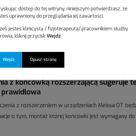
yskując dostęp do tej witryny, niniejszym potwierdzasz, że
możliwość importu/eksportu bazy danyc
steś uprawniony do przeglądania jej zawartości.
ć importu / eksportu bazy danych na pendrive. Opcja 
żeli jesteś klinicystą / fizjoterapeutą/ pracownikiem służby
rowia, kliknij przycisk
Wejdź
.
emowych. Do rozpoczęcia eksportu bazy danych potrz
Wejdź
Opuść stronę
nia z końcówką rozszerzającą sugeruje te
 prawidłowa
czenia z rozszerzeniem w urządzeniach Meissa OT będzi
acje o tym, montaż której końcówki jest wymagany do