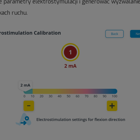
ne parametry elektrostymulacji i generować wyzwalan
kach ruchu.