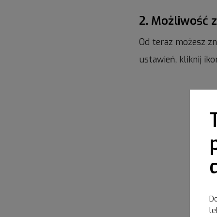
2. Możliwość 
Od teraz możesz zm
ustawień, kliknij i
Do
le