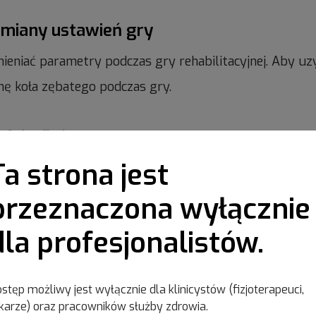
zmiany ustawień gry
ieniać parametry podczas gry rehabilitacyjnej. Aby u
konę koła zębatego podczas gry.
Ta strona jest
przeznaczona wyłącznie
dla profesjonalistów.
stęp możliwy jest wyłącznie dla klinicystów (fizjoterapeuci,
karze) oraz pracowników służby zdrowia.