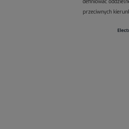
definiować oddziel
przeciwnych kierun