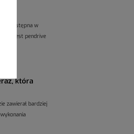
h
jest dostępna w
ebny jest pendrive
raz, która
e zawierał bardziej
 wykonania