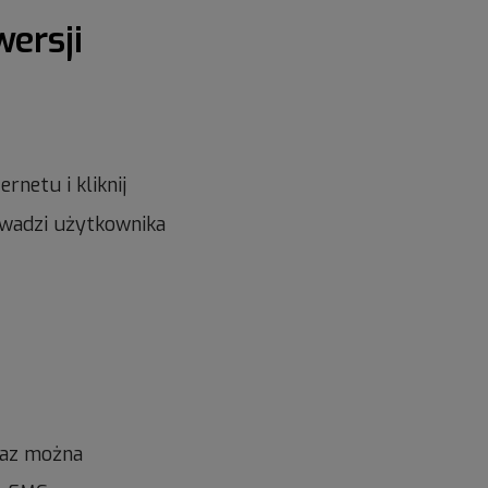
ersji
netu i kliknij
owadzi użytkownika
raz można