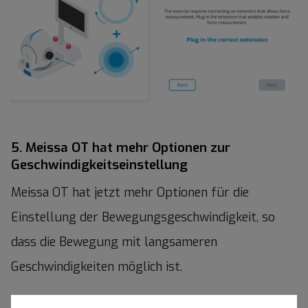
5. Meissa OT hat mehr Optionen zur
Geschwindigkeitseinstellung
Meissa OT hat jetzt mehr Optionen für die
Einstellung der Bewegungsgeschwindigkeit, so
dass die Bewegung mit langsameren
Geschwindigkeiten möglich ist.