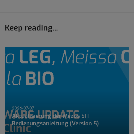
Keep reading...
A
k
t
u
a
l
i
s
i
2026-07-07
e
Aktualisierung der Mezos SIT
r
Bedienungsanleitung (Version 5)
u