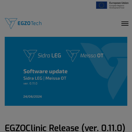
O
p
e
n
M
e
n
u
EGZOClinic Release (ver. 0.11.0)