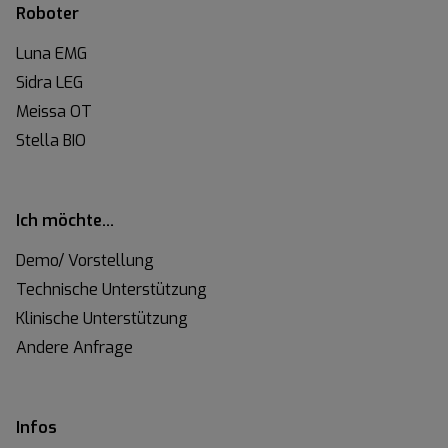
r
Roboter
k
u
Luna EMG
n
Sidra LEG
g
Meissa OT
e
Stella BIO
n
Ich möchte…
Demo/ Vorstellung
Technische Unterstützung
Klinische Unterstützung
Andere Anfrage
Infos