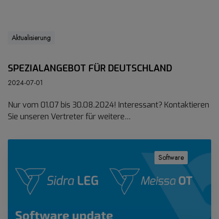
Z
O
C
l
Aktualisierung
i
n
SPEZIALANGEBOT FÜR DEUTSCHLAND
i
c
2024-07-01
(
Nur vom 01.07 bis 30.08.2024! Interessant? Kontaktieren
v
Sie unseren Vertreter für weitere…
1
.
0
E
.
G
Software
0
Z
.
O
)
C
l
i