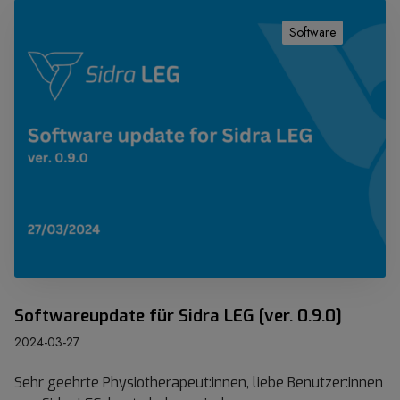
S
o
Software
f
t
w
a
r
e
u
p
d
a
t
e
f
Softwareupdate für Sidra LEG [ver. 0.9.0]
ü
2024-03-27
r
S
Sehr geehrte Physiotherapeut:innen, liebe Benutzer:innen
i