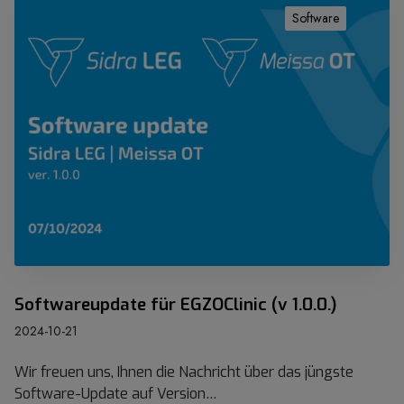
i
o
Software
n
f
i
t
c
w
(
a
v
r
1
e
.
u
3
p
.
d
0
a
.
t
)
e
.
f
Softwareupdate für EGZOClinic (v 1.0.0.)
ü
2024-10-21
r
E
Wir freuen uns, Ihnen die Nachricht über das jüngste
G
Software-Update auf Version…