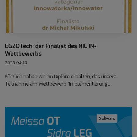
4
d
.
e
0
r
.
F
)
i
n
EGZOTech: der Finalist des NIL IN-
a
Wettbewerbs
l
2025-04-10
i
s
Kürzlich haben wir ein Diplom erhalten, das unsere
t
Teilnahme am Wettbewerb "Implementierung…
d
e
s
N
S
I
o
Software
L
f
I
t