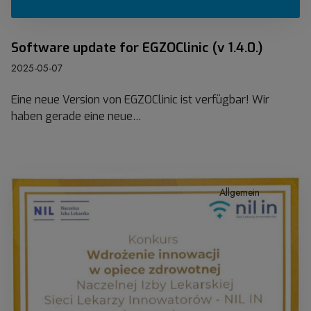
.
t
)
e
f
Software update for EGZOClinic (v 1.4.0.)
o
2025-05-07
r
E
Eine neue Version von EGZOClinic ist verfügbar! Wir
G
haben gerade eine neue…
Z
O
C
l
E
i
Allgemein
G
n
Z
i
O
c
T
(
e
v
c
1
h
.
: