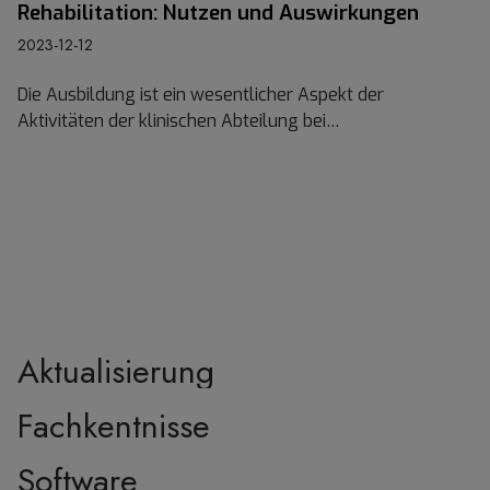
i
Rehabilitation: Nutzen und Auswirkungen
m
2023-12-12
u
l
Die Ausbildung ist ein wesentlicher Aspekt der
a
Aktivitäten der klinischen Abteilung bei…
t
i
o
n
i
n
d
e
r
Aktualisierung
S
c
Fachkentnisse
h
l
Software
a