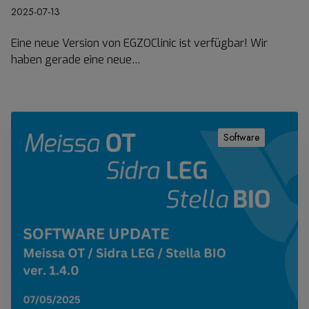
u
2025-07-13
r
E
Eine neue Version von EGZOClinic ist verfügbar! Wir
G
haben gerade eine neue…
Z
O
C
l
S
i
o
Software
n
f
i
t
c
w
(
a
v
r
1
e
.
u
5
p
.
d
0
a