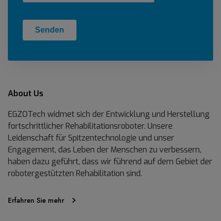
i
o
n
:
N
u
t
z
About Us
e
EGZOTech widmet sich der Entwicklung und Herstellung
n
fortschrittlicher Rehabilitationsroboter. Unsere
u
Leidenschaft für Spitzentechnologie und unser
n
Engagement, das Leben der Menschen zu verbessern,
d
haben dazu geführt, dass wir führend auf dem Gebiet der
A
robotergestützten Rehabilitation sind.
u
s
w
Erfahren Sie mehr
i