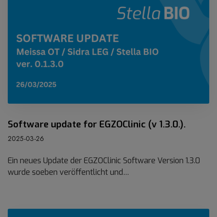
N
w
-
a
W
r
e
e
t
u
t
p
b
d
e
a
w
t
e
e
r
f
Software update for EGZOClinic (v 1.3.0.).
b
o
2025-03-26
s
r
E
Ein neues Update der EGZOClinic Software Version 1.3.0
G
wurde soeben veröffentlicht und…
Z
O
C
l
S