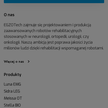
(
t
v
e
.
O nas
l
1
l
.
EGZOTech zajmuje się projektowaniem i produkcją
a
6
zaawansowanych robotów rehabilitacyjnych
B
.
stosowanych w neurologii, ortopedii, urologii, czy
I
0
onkologii. Naszą ambicją jest poprawa jakości życia
O
.
milionów ludzi dzięki rehabilitacji wspomaganej robotami.
)
Więcej o nas
Produkty
Luna EMG
Sidra LEG
Meissa OT
Stella BIO