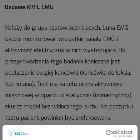
Badanie MVIC EMG
Należy do grupy testów oceniających. Luna EMG
będzie monitorować wszystkie kanały EMG i
aktywność elektryczną w nich występującą. Do
przeprowadzenia tego badania konieczne jest
podłączenie długiej końcówki (końcówka do łokcia,
lub kolana). Test ma na celu ocenę aktywności
mięśniowej w oparciu o statyczny (izometryczny)
skurcz mięśni bez widocznego ruchu. Na początku
testu pacjent powinien być zrelaksowany.
Następnie, po usłyszeniu komendy „Napnij”, musi