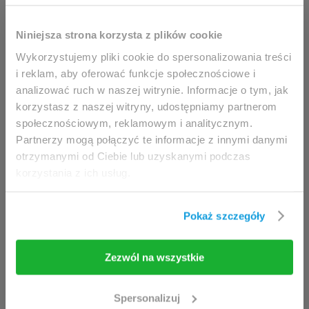
Ta strona jest przeznaczona
napiąć badany mięsień i utrzymać to napięcie
wyłącznie dla
przez całą fazę aktywności (szare pole widoczne
Niniejsza strona korzysta z plików cookie
profesjonalistów.
na ekranie). Po otrzymaniu sygnału „Rozluźnij”,
Wykorzystujemy pliki cookie do spersonalizowania treści
pacjent powinien rozluźnić badany mięsień.
i reklam, aby oferować funkcje społecznościowe i
Dostęp możliwy jest wyłącznie dla klinicystów
analizować ruch w naszej witrynie. Informacje o tym, jak
(fizjoterapeuci, lekarze) oraz pracowników służby
korzystasz z naszej witryny, udostępniamy partnerom
zdrowia.
społecznościowym, reklamowym i analitycznym.
Partnerzy mogą połączyć te informacje z innymi danymi
Uzyskując dostęp do tej witryny, niniejszym
otrzymanymi od Ciebie lub uzyskanymi podczas
potwierdzasz, że jesteś uprawniony do
korzystania z ich usług.
przeglądania jej zawartości.
Jeżeli jesteś klinicystą / fizjoterapeutą/
Pokaż szczegóły
pracownikiem służby zdrowia, kliknij przycisk
Wejdź
.
Zezwól na wszystkie
Wejdź
Opuść stronę
Nowe Ćwiczenia
Spersonalizuj