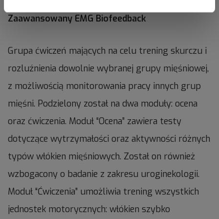
Zaawansowany EMG Biofeedback
Grupa ćwiczeń mających na celu trening skurczu i
rozluźnienia dowolnie wybranej grupy mięśniowej,
z możliwością monitorowania pracy innych grup
mięśni. Podzielony został na dwa moduły: ocena
oraz ćwiczenia. Moduł “Ocena” zawiera testy
dotyczące wytrzymałości oraz aktywności różnych
typów włókien mięśniowych. Został on również
wzbogacony o badanie z zakresu uroginekologii.
Moduł “Ćwiczenia” umożliwia trening wszystkich
jednostek motorycznych: włókien szybko