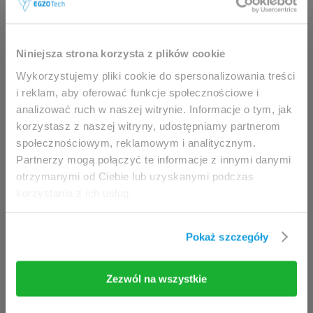
Ta strona jest przeznaczona
wyłącznie dla
Niniejsza strona korzysta z plików cookie
profesjonalistów.
Wykorzystujemy pliki cookie do spersonalizowania treści
i reklam, aby oferować funkcje społecznościowe i
Dostęp możliwy jest wyłącznie dla klinicystów
analizować ruch w naszej witrynie. Informacje o tym, jak
(fizjoterapeuci, lekarze) oraz pracowników służby
korzystasz z naszej witryny, udostępniamy partnerom
zdrowia.
społecznościowym, reklamowym i analitycznym.
Partnerzy mogą połączyć te informacje z innymi danymi
Uzyskując dostęp do tej witryny, niniejszym
otrzymanymi od Ciebie lub uzyskanymi podczas
potwierdzasz, że jesteś uprawniony do
korzystania z ich usług.
przeglądania jej zawartości.
Jeżeli jesteś klinicystą / fizjoterapeutą/
Pokaż szczegóły
pracownikiem służby zdrowia, kliknij przycisk
Wejdź
.
Zezwól na wszystkie
Wejdź
Opuść stronę