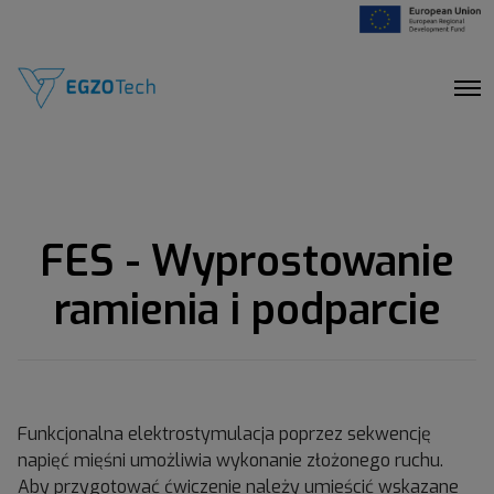
O
p
e
n
M
e
n
u
FES - Wyprostowanie
ramienia i podparcie
Funkcjonalna elektrostymulacja poprzez sekwencję
napięć mięśni umożliwia wykonanie złożonego ruchu.
Aby przygotować ćwiczenie należy umieścić wskazane