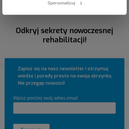
Spersonalizuj
Odkryj sekrety nowoczesnej
rehabilitacji!
Zapisz się na nasz newsletter i otrzymuj
wiedzę i porady prosto na swoją skrzynkę.
Nie przegap nowości!