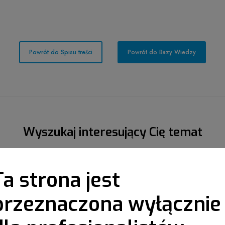
Powrót do Spisu treści
Powrót do Bazy Wiedzy
Wyszukaj interesujący Cię temat
Ta strona jest
przeznaczona wyłącznie