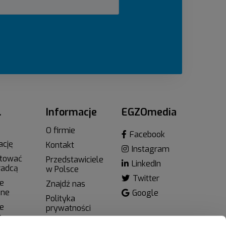
…
Informacje
EGZOmedia
O firmie
Facebook
ację
Kontakt
Instagram
ktować
Przedstawiciele
LinkedIn
radcą
w Polsce
Twitter
e
Znajdź nas
zne
Google
Polityka
e
prywatności
e