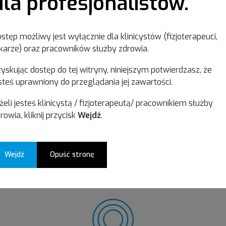
dla profesjonalistów.
bierz swoją katego
stęp możliwy jest wyłącznie dla klinicystów (fizjoterapeuci,
karze) oraz pracowników służby zdrowia.
yskując dostęp do tej witryny, niniejszym potwierdzasz, że
steś uprawniony do przeglądania jej zawartości.
żeli jesteś klinicystą / fizjoterapeutą/ pracownikiem służby
rowia, kliknij przycisk
Wejdź
.
Wejdź
Opuść stronę