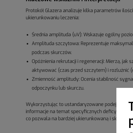
Protokół Glazera analizuje kilka parametrów iloś
ukierunkowaniu leczenia:
Średnia amplituda (uV): Wskazuje ogólny poziom
Amplituda szczytowa: Reprezentuje maksyma
podczas skurczów.
Opóźnienia rekrutacji i regeneracji: Mierzą, jak
aktywować (czas przed szczytem) i rozluźnić (c
Zmienność amplitudy: Ocenia stabilność sygn
odpoczynku lub skurczu.
Wykorzystując to ustandaryzowane podejście, kl
informacje na temat specyficznych deficytów w 
co pozwala na bardziej ukierunkowaną i skuteczną 