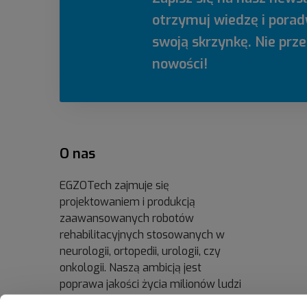
otrzymuj wiedzę i porad
swoją skrzynkę. Nie prz
nowości!
O nas
EGZOTech zajmuje się
projektowaniem i produkcją
zaawansowanych robotów
rehabilitacyjnych stosowanych w
neurologii, ortopedii, urologii, czy
onkologii. Naszą ambicją jest
poprawa jakości życia milionów ludzi
dzięki rehabilitacji wspomaganej