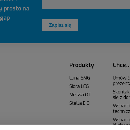
y prosto na
egap
Produkty
Chcę
Luna EMG
Umówić
prezent
Sidra LEG
Skonta
Meissa OT
się z do
Stella BIO
Wsparci
technic
Wsparci
kliniczn