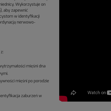
miednicy. Wykorzystuje on
), aby zapewnić
icystom w identyfikacji
koordynacją nerwowo-
z:
 wytrzymałości mięśni dna
wymi.
ywności mięśni po porodzie
entyfikacja zaburzeń w