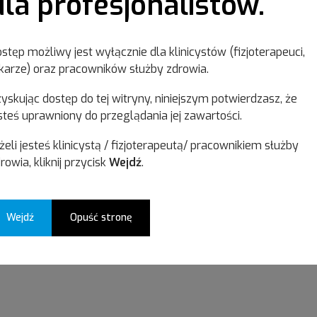
dla profesjonalistów.
stęp możliwy jest wyłącznie dla klinicystów (fizjoterapeuci,
karze) oraz pracowników służby zdrowia.
Powrót do Spisu treści
Powrót do Bazy Wiedzy
yskując dostęp do tej witryny, niniejszym potwierdzasz, że
steś uprawniony do przeglądania jej zawartości.
żeli jesteś klinicystą / fizjoterapeutą/ pracownikiem służby
rowia, kliknij przycisk
Wejdź
.
Wyszukaj interesujący Cię temat
Wejdź
Opuść stronę