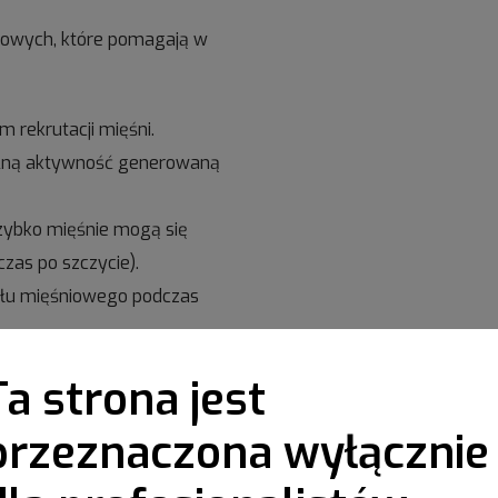
ciowych, które pomagają w
 rekrutacji mięśni.
lną aktywność generowaną
 szybko mięśnie mogą się
zas po szczycie).
ału mięśniowego podczas
Ta strona jest
inicyści mogą uzyskać cenne
funkcjonowaniu dna miednicy,
przeznaczona wyłącznie
rehabilitację.