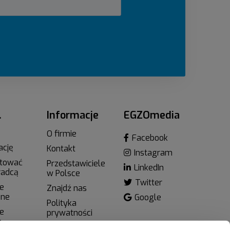
…
Informacje
EGZOmedia
O firmie
Facebook
ację
Kontakt
Instagram
ktować
Przedstawiciele
LinkedIn
radcą
w Polsce
Twitter
e
Znajdź nas
zne
Google
Polityka
e
prywatności
e