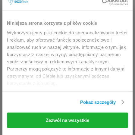
Ta strona jest przeznaczona
wyłącznie dla
Niniejsza strona korzysta z plików cookie
profesjonalistów.
Wykorzystujemy pliki cookie do spersonalizowania treści
i reklam, aby oferować funkcje społecznościowe i
Dostęp możliwy jest wyłącznie dla klinicystów
analizować ruch w naszej witrynie. Informacje o tym, jak
(fizjoterapeuci, lekarze) oraz pracowników służby
korzystasz z naszej witryny, udostępniamy partnerom
zdrowia.
społecznościowym, reklamowym i analitycznym.
Partnerzy mogą połączyć te informacje z innymi danymi
Uzyskując dostęp do tej witryny, niniejszym
otrzymanymi od Ciebie lub uzyskanymi podczas
potwierdzasz, że jesteś uprawniony do
korzystania z ich usług.
przeglądania jej zawartości.
Jeżeli jesteś klinicystą / fizjoterapeutą/
Pokaż szczegóły
pracownikiem służby zdrowia, kliknij przycisk
Wejdź
.
Zezwól na wszystkie
Wejdź
Opuść stronę