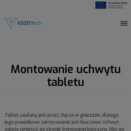
O
p
e
n
M
e
n
u
Montowanie uchwytu
tabletu
Tablet zasilany jest przez złącze w gnieździe, dlatego
jego prawidłowe zamocowanie jest kluczowe. Uchwyt
należy umieścić po stronie trenowanej kończyny. Aby go