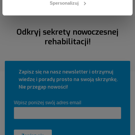
Spersonalizuj
Odkryj sekrety nowoczesnej
rehabilitacji!
Zapisz się na nasz newsletter i otrzymuj
wiedzę i porady prosto na swoją skrzynkę.
Nie przegap nowości!