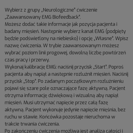
Wybierz z grupy „Neurologiczne” ćwiczenie
„Zaawansowany EMG Biofeedback”.
Możesz dodać takie informacje jak pozycja pacjenta i
badany mięsień. Następnie wybierz kanał EMG (podpięty
będzie podświetlony na niebiesko) i opcję „Własne”. Wpisz
nazwę ćwiczenia. W trybie zaawansowanym możesz
wybrać poziom linii progowej, dowolną liczbę powtórzeń
czas pracy i przerwy.
Wykonaj kalibrację EMG: naciśnij przycisk „Start”. Poproś
pacjenta aby napiął a następnie rozluźnił mięsień. Naciśnij
przycisk „Stop”. Po zadanym początkowym rozluźnieniu
pojawi się szare pole oznaczające fazę aktywną. Pacjent
otrzyma informację dźwiękową i wizualną aby napiął
mięsień. Musi utrzymać napięcie przez całą fazę
aktywną. Pacjent wykonuje jedynie napięcie mięśnia, bez
ruchu w stawie. Końcówka pozostaje nieruchoma w
trakcie trwania ćwiczenia.
Po zakończeniu ćwiczenia możliwa jest analiza całości i