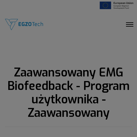
O
p
e
n
M
e
n
u
Zaawansowany EMG
Biofeedback - Program
użytkownika -
Zaawansowany