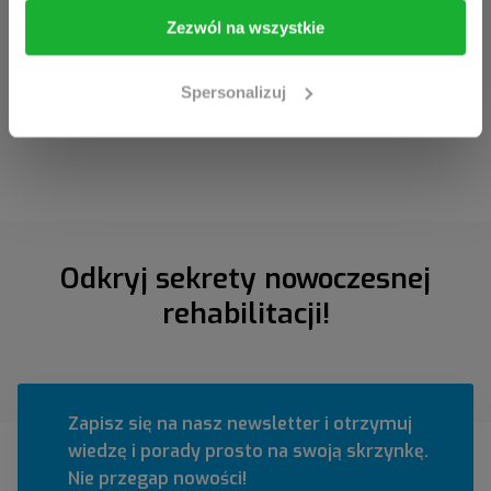
Zezwól na wszystkie
Wejdź
Opuść stronę
Spersonalizuj
Odkryj sekrety nowoczesnej
rehabilitacji!
Zapisz się na nasz newsletter i otrzymuj
wiedzę i porady prosto na swoją skrzynkę.
Nie przegap nowości!