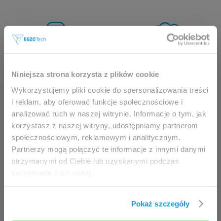
Ta strona jest przeznaczona
wyłącznie dla
Niniejsza strona korzysta z plików cookie
profesjonalistów.
Wykorzystujemy pliki cookie do spersonalizowania treści
i reklam, aby oferować funkcje społecznościowe i
Dostęp możliwy jest wyłącznie dla klinicystów
analizować ruch w naszej witrynie. Informacje o tym, jak
(fizjoterapeuci, lekarze) oraz pracowników służby
korzystasz z naszej witryny, udostępniamy partnerom
zdrowia.
społecznościowym, reklamowym i analitycznym.
Partnerzy mogą połączyć te informacje z innymi danymi
Uzyskując dostęp do tej witryny, niniejszym
otrzymanymi od Ciebie lub uzyskanymi podczas
potwierdzasz, że jesteś uprawniony do
korzystania z ich usług.
przeglądania jej zawartości.
Jeżeli jesteś klinicystą / fizjoterapeutą/
Pokaż szczegóły
pracownikiem służby zdrowia, kliknij przycisk
Wejdź
.