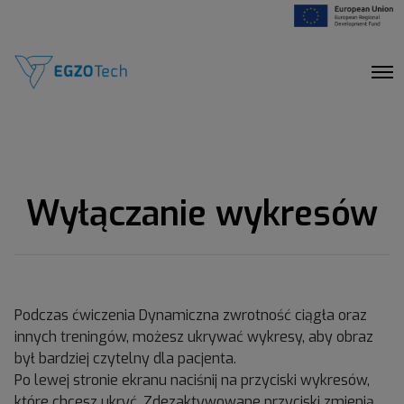
O
p
e
n
M
e
n
u
Wyłączanie wykresów
Podczas ćwiczenia Dynamiczna zwrotność ciągła oraz
innych treningów, możesz ukrywać wykresy, aby obraz
był bardziej czytelny dla pacjenta.
Po lewej stronie ekranu naciśnij na przyciski wykresów,
które chcesz ukryć. Zdezaktywowane przyciski zmienią