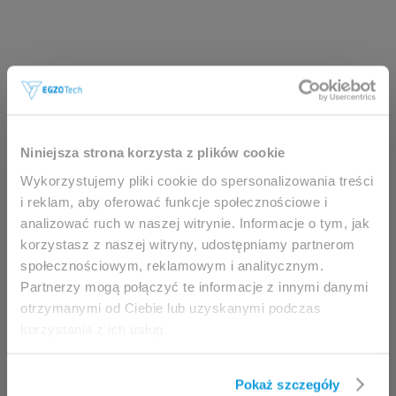
Ta strona jest przeznaczona
wyłącznie dla
Niniejsza strona korzysta z plików cookie
profesjonalistów.
Wykorzystujemy pliki cookie do spersonalizowania treści
i reklam, aby oferować funkcje społecznościowe i
Dostęp możliwy jest wyłącznie dla klinicystów
analizować ruch w naszej witrynie. Informacje o tym, jak
(fizjoterapeuci, lekarze) oraz pracowników służby
korzystasz z naszej witryny, udostępniamy partnerom
zdrowia.
społecznościowym, reklamowym i analitycznym.
Partnerzy mogą połączyć te informacje z innymi danymi
Uzyskując dostęp do tej witryny, niniejszym
otrzymanymi od Ciebie lub uzyskanymi podczas
potwierdzasz, że jesteś uprawniony do
korzystania z ich usług.
przeglądania jej zawartości.
Jeżeli jesteś klinicystą / fizjoterapeutą/
Pokaż szczegóły