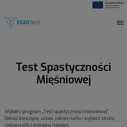
O
p
e
n
M
e
n
u
Test Spastyczności
Mięśniowej
Wybierz program „Test spastyczności mięśniowej”.
Odciąż kończynę, ustaw zakres ruchu i wybierz stronę,
rodzaj ruchu i oceniany mięsień.