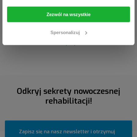
pracownikiem służby zdrowia, kliknij przycisk
Wejdź
.
Zezwól na wszystkie
Wejdź
Opuść stronę
Spersonalizuj
Odkryj sekrety nowoczesnej
rehabilitacji!
Zapisz się na nasz newsletter i otrzymuj