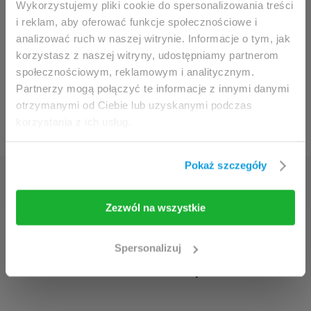
Wykorzystujemy pliki cookie do spersonalizowania treści
Google
i reklam, aby oferować funkcje społecznościowe i
Dostęp możliwy jest wyłącznie dla klinicystów
analizować ruch w naszej witrynie. Informacje o tym, jak
(fizjoterapeuci, lekarze) oraz pracowników służby
korzystasz z naszej witryny, udostępniamy partnerom
zdrowia.
społecznościowym, reklamowym i analitycznym.
Partnerzy mogą połączyć te informacje z innymi danymi
Uzyskując dostęp do tej witryny, niniejszym
otrzymanymi od Ciebie lub uzyskanymi podczas
potwierdzasz, że jesteś uprawniony do
korzystania z ich usług.
©2013 2025 EGZOTech / Empowering Physiotherapy
przeglądania jej zawartości.
Jeżeli jesteś klinicystą / fizjoterapeutą/
Pokaż szczegóły
pracownikiem służby zdrowia, kliknij przycisk
Wejdź
.
Zezwól na wszystkie
Wejdź
Opuść stronę
Odkryj sekrety nowoczesnej
Spersonalizuj
rehabilitacji!