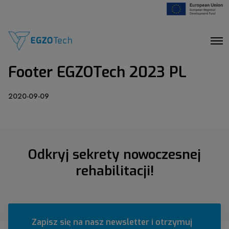
O
p
e
Footer EGZOTech 2023 PL
n
M
e
n
2020-09-09
u
Odkryj sekrety nowoczesnej
rehabilitacji!
Zapisz się na nasz newsletter i otrzymuj