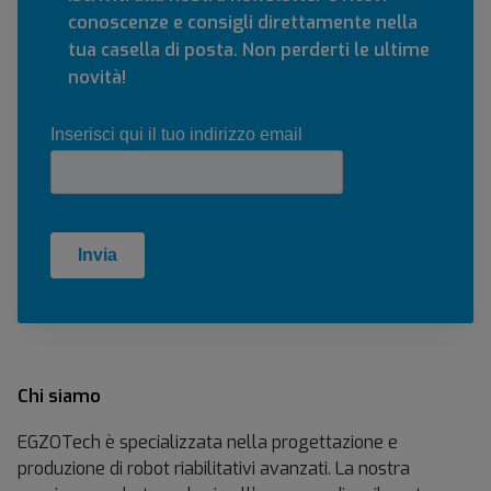
C
conoscenze e consigli direttamente nella
l
tua casella di posta. Non perderti le ultime
i
novità!
n
i
c
(
v
.
1
.
6
.
0
.
Chi siamo
)
EGZOTech è specializzata nella progettazione e
produzione di robot riabilitativi avanzati. La nostra