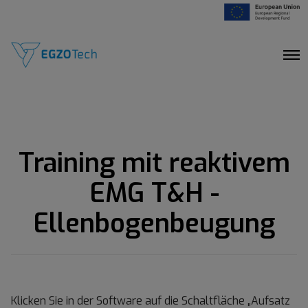
O
p
e
n
M
e
n
u
Training mit reaktivem
EMG T&H -
Ellenbogenbeugung
Klicken Sie in der Software auf die Schaltfläche „Aufsatz