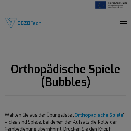
O
p
e
n
M
e
n
u
Orthopädische Spiele
(Bubbles)
Wählen Sie aus der Übungsliste „
Orthopädische Spiele
“
– dies sind Spiele, bei denen der Aufsatz die Rolle der
Fernbedienung übernimmt. Drücken Sie den Knopf