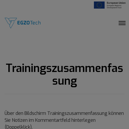
O
p
e
n
M
e
n
u
Trainingszusammenfas
sung
Über den Bildschirm Trainingszusammenfassung können
Sie Notizen im Kommentartfeld hinterlegen
(Doppelklick).