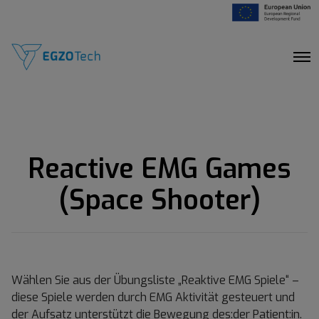
O
p
e
n
M
e
n
u
Reactive EMG Games
(Space Shooter)
Wählen Sie aus der Übungsliste „Reaktive EMG Spiele“ –
diese Spiele werden durch EMG Aktivität gesteuert und
der Aufsatz unterstützt die Bewegung des:der Patient:in.