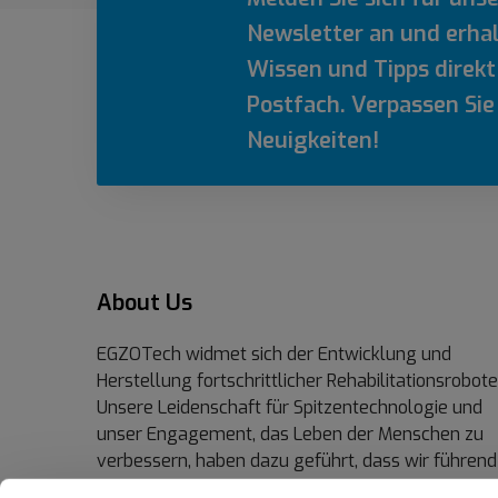
Newsletter an und erhal
Wissen und Tipps direkt 
Postfach. Verpassen Sie
Neuigkeiten!
About Us
EGZOTech widmet sich der Entwicklung und
Herstellung fortschrittlicher Rehabilitationsrobote
Unsere Leidenschaft für Spitzentechnologie und
unser Engagement, das Leben der Menschen zu
verbessern, haben dazu geführt, dass wir führend
auf dem Gebiet der robotergestützten