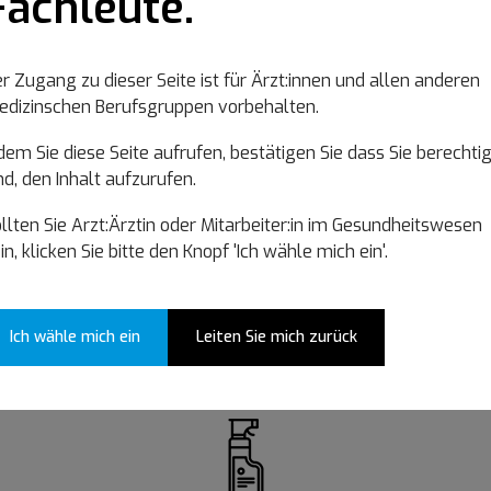
Fachleute.
Wählen Sie eine
Kategorie
r Zugang zu dieser Seite ist für Ärzt:innen und allen anderen
dizinschen Berufsgruppen vorbehalten.
dem Sie diese Seite aufrufen, bestätigen Sie dass Sie berechtig
nd, den Inhalt aufzurufen.
llten Sie Arzt:Ärztin oder Mitarbeiter:in im Gesundheitswesen
in, klicken Sie bitte den Knopf 'Ich wähle mich ein'.
sions for upper limbs
Extensions for lower
Ich wähle mich ein
Leiten Sie mich zurück