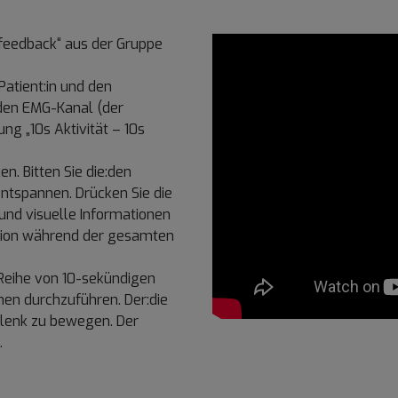
feedback“ aus der Gruppe
Patient:in und den
den EMG-Kanal (der
g „10s Aktivität – 10s
n. Bitten Sie die:den
ntspannen. Drücken Sie die
e und visuelle Informationen
ktion während der gesamten
e Reihe von 10-sekündigen
en durchzuführen. Der:die
Gelenk zu bewegen. Der
.