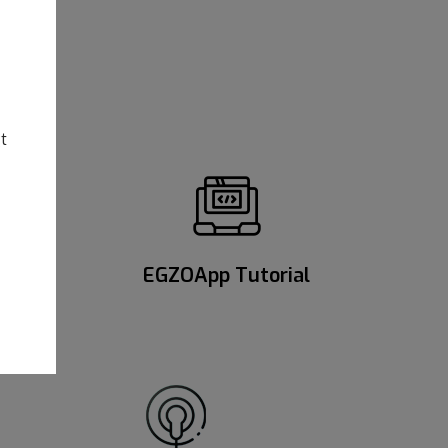
t
 limbs
EGZOApp Tutorial