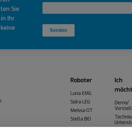
ten Sie
in Ihr
 keine
Roboter
Ich
möch
Luna EMG
r.
Sidra LEG
Demo/
Vorstel
Meissa OT
Technis
Stella BIO
Unterst
Klinisch