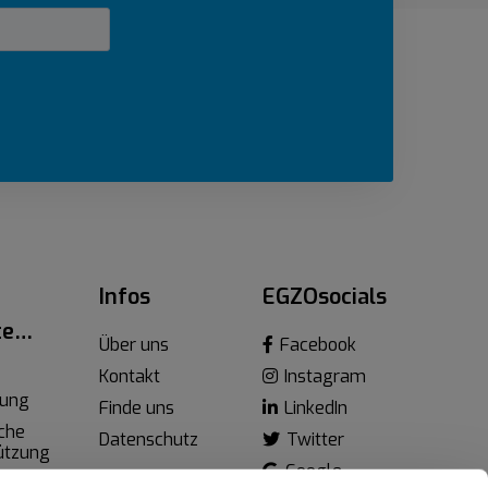
Infos
EGZOsocials
te…
Über uns
Facebook
Kontakt
Instagram
lung
Finde uns
LinkedIn
che
Datenschutz
Twitter
ützung
Google
e