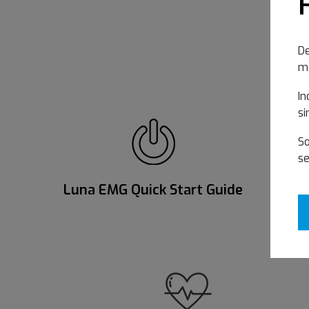
De
me
In
si
So
se
Luna EMG Quick Start Guide
Exten