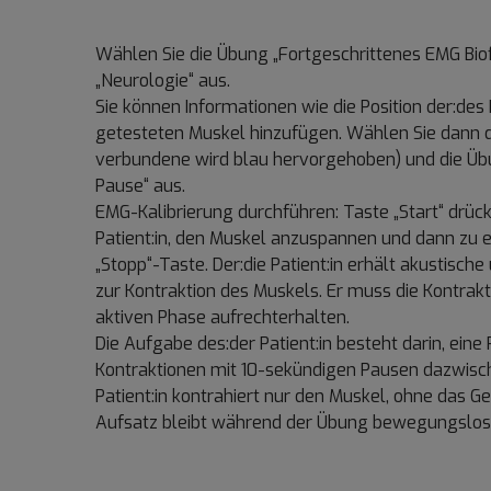
Wählen Sie die Übung „Fortgeschrittenes EMG Bio
„Neurologie“ aus.
Sie können Informationen wie die Position der:des 
getesteten Muskel hinzufügen. Wählen Sie dann 
verbundene wird blau hervorgehoben) und die Übun
Pause“ aus.
EMG-Kalibrierung durchführen: Taste „Start“ drücke
Patient:in, den Muskel anzuspannen und dann zu e
„Stopp“-Taste. Der:die Patient:in erhält akustisch
zur Kontraktion des Muskels. Er muss die Kontra
aktiven Phase aufrechterhalten.
Die Aufgabe des:der Patient:in besteht darin, ein
Kontraktionen mit 10-sekündigen Pausen dazwisch
Patient:in kontrahiert nur den Muskel, ohne das 
Aufsatz bleibt während der Übung bewegungslos