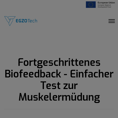
O
p
e
n
M
e
n
u
Fortgeschrittenes
Biofeedback - Einfacher
Test zur
Muskelermüdung