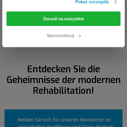
Pokaż szczegóły
'Ich wähle mich ein'.
Zezwól na wszystkie
Ich wähle mich ein
Leiten Sie mich zurück
Electrode Placement
Spersonalizuj
Entdecken Sie die
Geheimnisse der modernen
Rehabilitation!
Melden Sie sich für unseren Newsletter an
und erhalten Sie Wissen und Tipps direkt in