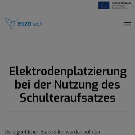
O
p
e
n
M
e
n
u
Elektrodenplatzierung
bei der Nutzung des
Schulteraufsatzes
Die eigentlichen Elektroden werden auf den