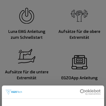
Luna EMG Anleitung
Aufsätze für die obere
zum Schnellstart
Extremität
Aufsätze für die untere
Extremität
EGZOApp Anleitung
Diese Website richtet sich