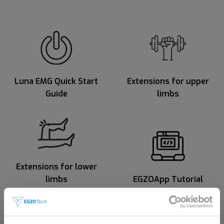
Luna EMG Quick Start
Extensions for upper
Guide
limbs
Extensions for lower
limbs
EGZOApp Tutorial
Diese Website richtet sich