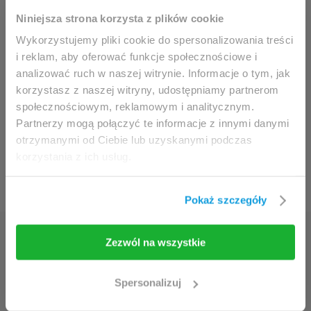
ausschließlich an Fachleute.
Niniejsza strona korzysta z plików cookie
Wykorzystujemy pliki cookie do spersonalizowania treści
i reklam, aby oferować funkcje społecznościowe i
Der Zugang zu dieser Seite ist für Ärzt:innen und
Special Training modes
Cleaning guide
analizować ruch w naszej witrynie. Informacje o tym, jak
allen anderen medizinschen Berufsgruppen
korzystasz z naszej witryny, udostępniamy partnerom
vorbehalten.
społecznościowym, reklamowym i analitycznym.
Indem Sie diese Seite aufrufen, bestätigen Sie dass
Partnerzy mogą połączyć te informacje z innymi danymi
Sie berechtigt sind, den Inhalt aufzurufen.
otrzymanymi od Ciebie lub uzyskanymi podczas
korzystania z ich usług.
Electrode Placement
Sollten Sie Arzt:Ärztin oder Mitarbeiter:in im
Gesundheitswesen sein, klicken Sie bitte den Knopf
Pokaż szczegóły
'Ich wähle mich ein'.
Zezwól na wszystkie
Entdecken Sie die
Ich wähle mich ein
Leiten Sie mich zurück
Geheimnisse der modernen
Spersonalizuj
Rehabilitation!