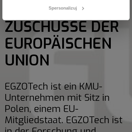
EGZOTech's
Spersonalizuj
ZUSCHÜSSE DER
EUROPÄISCHEN
UNION
EGZOTech ist ein KMU-
Unternehmen mit Sitz in
Polen, einem EU-
Mitgliedstaat. EGZOTech ist
in der Forschung und